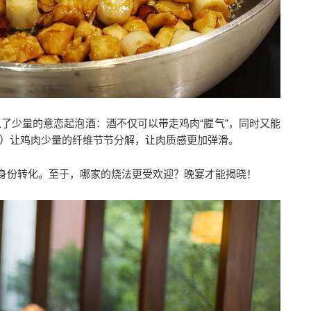
了少量的意恋起泡酒：酒不仅可以带走鸡肉“腥气”，同时又能
）让鸡肉少量的纤维节节分解，让肉质感更加弹滑。
的身份转化。至于，哪家的烧法更受欢迎？晚宴才能揭晓！