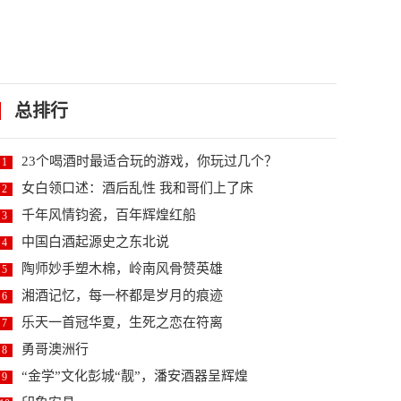
总排行
23个喝酒时最适合玩的游戏，你玩过几个？
1
女白领口述：酒后乱性 我和哥们上了床
2
千年风情钧瓷，百年辉煌红船
3
中国白酒起源史之东北说
4
陶师妙手塑木棉，岭南风骨赞英雄
5
湘酒记忆，每一杯都是岁月的痕迹
6
乐天一首冠华夏，生死之恋在符离
7
勇哥澳洲行
8
“金学”文化彭城“靓”，潘安酒器呈辉煌
9