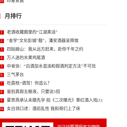
印象安昌
10
月排行
老酒收藏圈里的“江湖黑话”
1
“金学”文化彭城“靓”，潘安酒器呈辉煌
2
四姑娘山：我从远方赶来，赴你千年之约
3
万人迷的水果鸡尾酒
4
中食协：“白酒加水混浊和假酒判定方法”不可信
5
三气茅台
6
吃荔枝=酒驾！你造么？
7
鉴别真假五粮液，只要这5招
8
霍思燕承认未婚先孕 拍《二次曝光》靠红酒入戏(1)
9
女白领口述：酒后乱性 我和哥们上了床
10