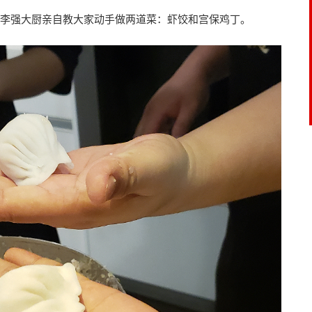
李强大厨亲自教大家动手做两道菜：虾饺和宫保鸡丁。