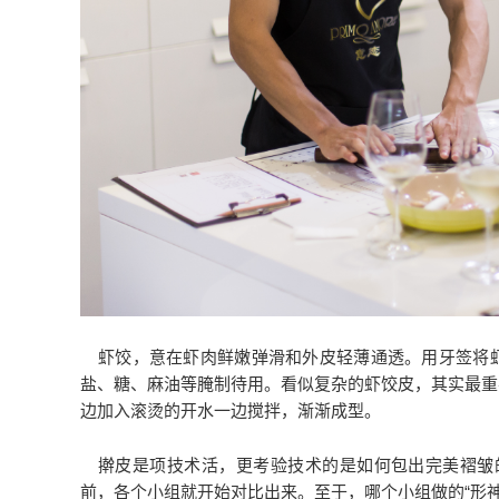
虾饺，意在虾肉鲜嫩弹滑和外皮轻薄通透。用牙签将
盐、糖、麻油等腌制待用。看似复杂的虾饺皮，其实最重要
边加入滚烫的开水一边搅拌，渐渐成型。
擀皮是项技术活，更考验技术的是如何包出完美褶皱的
前，各个小组就开始对比出来。至于，哪个小组做的“形