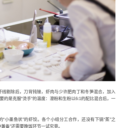
虾线剔除后，刀背钝锉，虾肉与少许肥肉丁和冬笋混合，加入
的是克服“烫手”的温度：澄粉和生粉以6:1的配比混合后，一
“小墨鱼状”的虾饺。各个小组分工合作，还没有下锅“蒸”之
神兼备”还需要晚饭环节一试究竟。