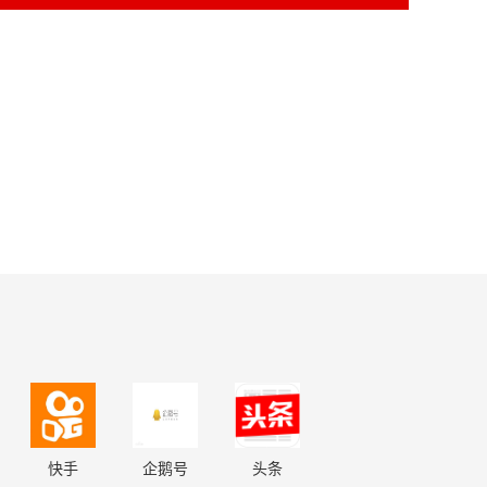
快手
企鹅号
头条