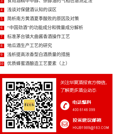
食用酒精中甲醇、杂醇油的气相色谱测定法
3
浅谈对保健酒认知的误区
4
简析南方黄酒夏季酸败的原因及对策
5
“中国劲酒”的功能成分和微量成分解析
6
标准茅台镇大曲酱香酒操作工艺
7
地瓜酒生产工艺的研究
8
浅析提高浓香型白酒质量的措施
9
优质蜂蜜酒酿造工艺要素（上）
10