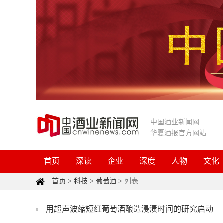
中国酒业新闻网
华夏酒报官方网站
首页
深读
企业
深度
人物
文化
首页
>
科技
>
葡萄酒
>
列表
用超声波缩短红葡萄酒酿造浸渍时间的研究启动