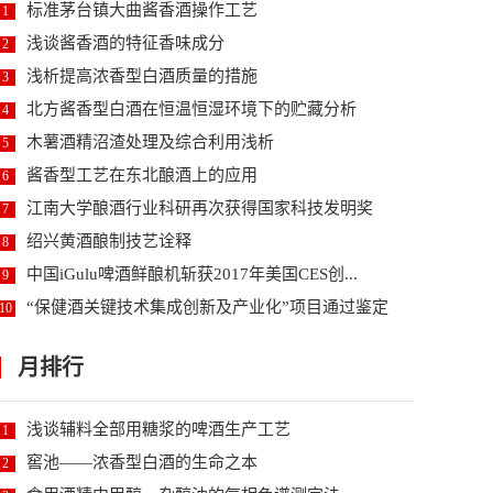
标准茅台镇大曲酱香酒操作工艺
1
浅谈酱香酒的特征香味成分
2
浅析提高浓香型白酒质量的措施
3
北方酱香型白酒在恒温恒湿环境下的贮藏分析
4
木薯酒精沼渣处理及综合利用浅析
5
酱香型工艺在东北酿酒上的应用
6
江南大学酿酒行业科研再次获得国家科技发明奖
7
绍兴黄酒酿制技艺诠释
8
中国iGulu啤酒鲜酿机斩获2017年美国CES创...
9
“保健酒关键技术集成创新及产业化”项目通过鉴定
10
月排行
浅谈辅料全部用糖浆的啤酒生产工艺
1
窖池——浓香型白酒的生命之本
2