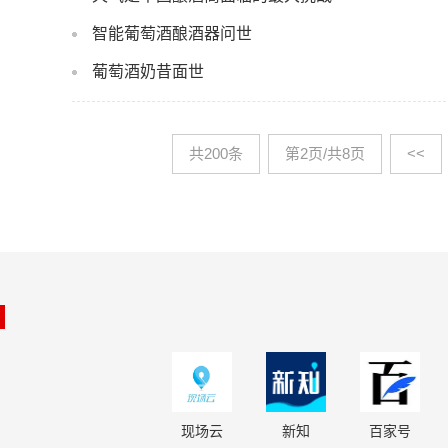
智能葡萄酒酿酒器问世
葡萄酒奶昔面世
共200条
第2页/共8页
<<
现场云
新知
百家号