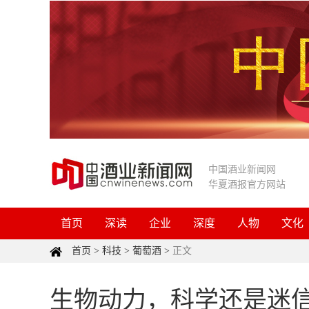
中国酒业新闻网
华夏酒报官方网站
首页
深读
企业
深度
人物
文化
首页
>
科技
>
葡萄酒
>
正文
生物动力，科学还是迷