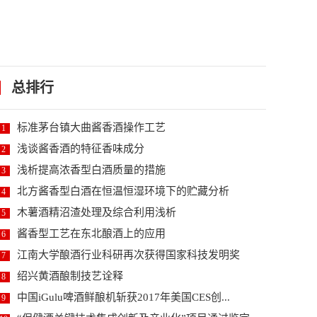
总排行
标准茅台镇大曲酱香酒操作工艺
1
浅谈酱香酒的特征香味成分
2
浅析提高浓香型白酒质量的措施
3
北方酱香型白酒在恒温恒湿环境下的贮藏分析
4
木薯酒精沼渣处理及综合利用浅析
5
酱香型工艺在东北酿酒上的应用
6
江南大学酿酒行业科研再次获得国家科技发明奖
7
绍兴黄酒酿制技艺诠释
8
中国iGulu啤酒鲜酿机斩获2017年美国CES创...
9