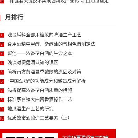
“保健酒关键技术集成创新及产业化”项目通过鉴定
10
月排行
浅谈辅料全部用糖浆的啤酒生产工艺
1
食用酒精中甲醇、杂醇油的气相色谱测定法
2
窖池——浓香型白酒的生命之本
3
浅谈对保健酒认知的误区
4
简析南方黄酒夏季酸败的原因及对策
5
“中国劲酒”的功能成分和微量成分解析
6
浅析提高浓香型白酒质量的措施
7
标准茅台镇大曲酱香酒操作工艺
8
地瓜酒生产工艺的研究
9
优质蜂蜜酒酿造工艺要素（上）
10