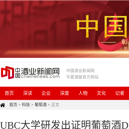
中国酒业新闻网
华夏酒报官方网站
首页
深读
企业
深度
人物
文化
记者
首页
>
科技
>
葡萄酒
>
正文
UBC大学研发出证明葡萄酒D