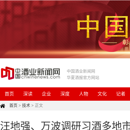
中国酒业新闻网
华夏酒报官方网站
首页
深读
企业
深度
人物
文化
记者
首页
>
技术
>
正文
汪地强、万波调研习酒多地