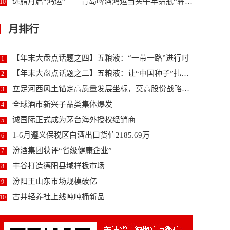
进腊月启“鸿运”——青岛啤酒鸿运当头牛年铝瓶“犇”...
10
月排行
【年末大盘点话题之四】五粮液：“一带一路”进行时
1
【年末大盘点话题之二】五粮液：让“中国种子”扎根世...
2
立足河西风土锚定高质量发展坐标，莫高股份战略升级研...
3
全球酒市新兴子品类集体爆发
4
诚国际正式成为茅台海外授权经销商
5
1-6月遵义保税区白酒出口货值2185.69万
6
汾酒集团获评“省级健康企业”
7
丰谷打造德阳县域样板市场
8
汾阳王山东市场规模破亿
9
古井轻养社上线吨吨桶新品
10