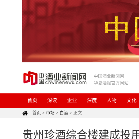
中国酒业新闻网
华夏酒报官方网站
首页
深读
企业
深度
人物
文化
首页
>
市场
>
白酒
>
正文
贵州珍酒综合楼建成投