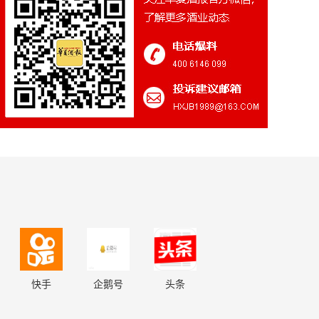
快手
企鹅号
头条