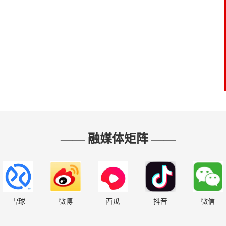
—— 融媒体矩阵 ——
雪球
微博
西瓜
抖音
微信