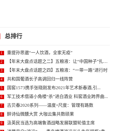
总排行
重提孙思邈“一人饮酒，全家无疫”
1
【年末大盘点话题之二】五粮液：让“中国种子”扎根世...
2
【年末大盘点话题之四】五粮液：“一带一路”进行时
3
共和国葡酒长子高调回归一线阵营
4
国窖1573携手张晓刚发布2021年艺术新春酒,引...
5
军工技术借道小角楼“杀”进白酒业 科窖酒业跨界曲...
6
古贝春2020系列——温度+尺度：管理有路数
7
醉诗仙微醺大赏 大咖云集共数硕果
8
汲英民当选为高端鲁酒战略发展联盟轮值主席
9