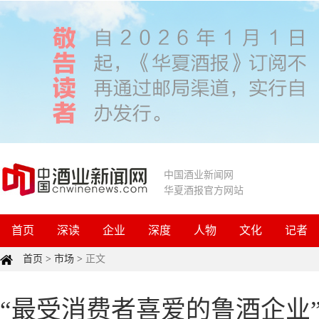
中国酒业新闻网
华夏酒报官方网站
首页
深读
企业
深度
人物
文化
记者
首页
>
市场
>
正文
“最受消费者喜爱的鲁酒企业