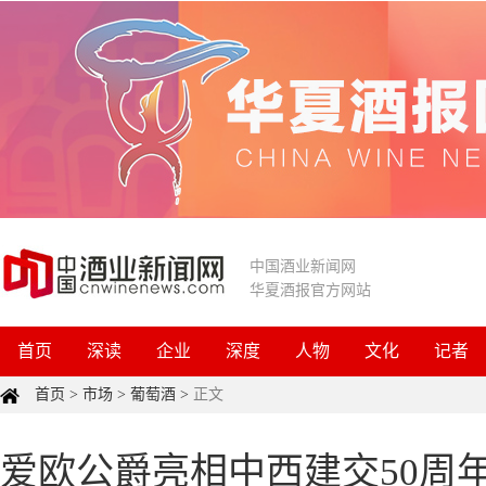
中国酒业新闻网
华夏酒报官方网站
首页
深读
企业
深度
人物
文化
记者
首页
>
市场
>
葡萄酒
>
正文
爱欧公爵亮相中西建交50周