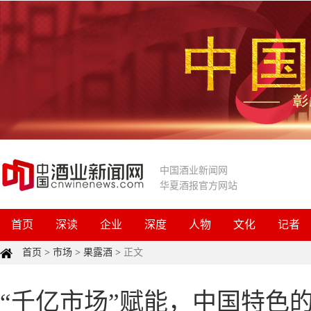
中国酒业新闻网
华夏酒报官方网站
首页
深读
企业
深度
人物
文化
记者
首页
>
市场
>
果露酒
>
正文
“千亿市场”赋能，中国特色