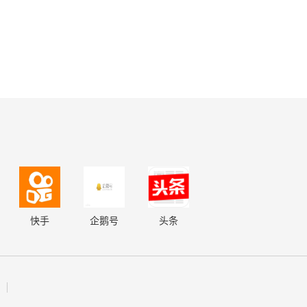
快手
企鹅号
头条