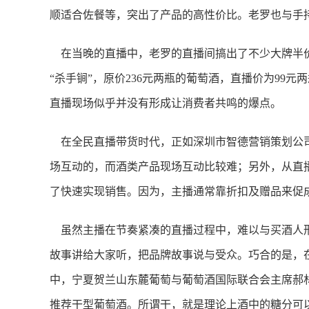
顺适合佐餐等，突出了产品的高性价比。老罗也与手持酒
在当晚的直播中，老罗的直播间搞出了不少大牌半价
“杀手锏”，原价236元两瓶的葡萄酒，直播价为99
直播现场似乎并没有形成让消费者共鸣的爆点。
在全民直播带货时代，正如深圳市智德营销策划公
场互动的，而酒类产品现场互动比较难；另外，从直
了快速实现销售。因为，主播通常靠折扣及赠品来促
虽然主播在节奏紧凑的直播过程中，难以与买酒人
故事讲给大家听，把品牌故事说与受众。巧合的是，
中，宁夏贺兰山东麓葡萄与葡萄酒国际联合会主席郝
推荐干型葡萄酒。所谓干，就是理论上酒中的糖分可