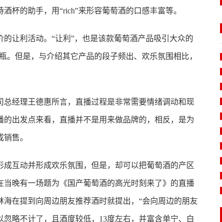
杯的助手，用“rich”来形容葡萄酒的口感丰富等。
的让利活动。“让利”，也是该款葡萄酒产品吸引大众的
元两瓶。但是，与介绍其它产品的段子频出、欢乐氛围相比，
司总经理王德惠所言，直播过程是非常需要情绪调动和现
播的出发点来看，直播并不是用来做品牌的，相反，是为
成销售。
形成互动并形成欢乐氛围，但是，却可以把葡萄酒的产区
在当晚有一场题为《国产葡萄酒的高光时刻来了》的直播
林海在提到向周边朋友推荐酒时就提出，“会向周边的朋友
以忽略不计了，且酒度较低，13度左右，并富含单宁、白