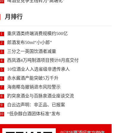
啤酒业竞争主线转为“高端化”
10
月排行
重庆酒类终端消费规模约500亿
1
郎酒发布50ml“小小郎”
2
三分之一英国饮酒者减量
3
西凤酒4万吨制酒项目预计8月底交付
4
10位酒业人入选省级非遗传承人
5
赤水酱酒产能突破5万千升
6
海南椰岛撤销退市风险警示
7
趵突泉酒业与百脉泉酒业座谈交流
8
白云边声明：非正品、已报案
9
“低杂醇白酒团体标准”发布
10