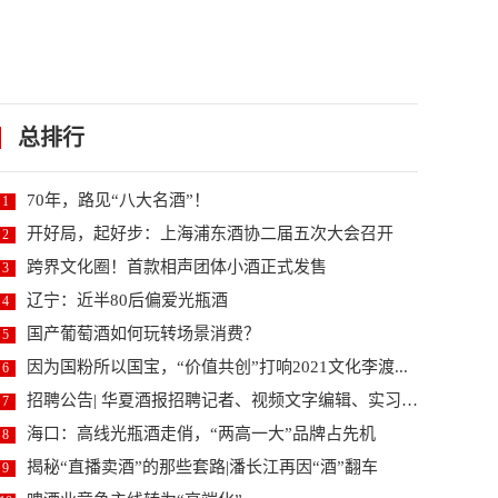
总排行
70年，路见“八大名酒”！
1
开好局，起好步：上海浦东酒协二届五次大会召开
2
跨界文化圈！首款相声团体小酒正式发售
3
辽宁：近半80后偏爱光瓶酒
4
国产葡萄酒如何玩转场景消费？
5
因为国粉所以国宝，“价值共创”打响2021文化李渡...
6
招聘公告| 华夏酒报招聘记者、视频文字编辑、实习编...
7
海口：高线光瓶酒走俏，“两高一大”品牌占先机
8
揭秘“直播卖酒”的那些套路|潘长江再因“酒”翻车
9