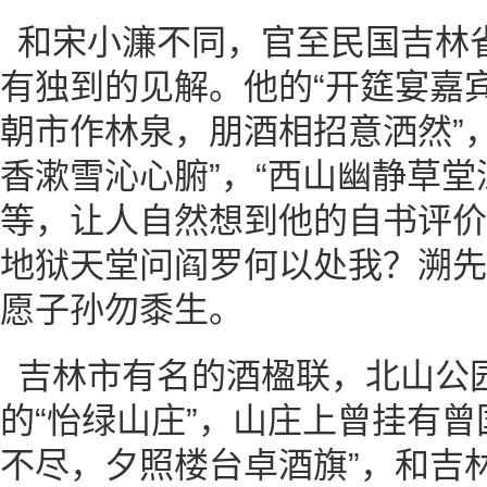
和宋小濂不同，官至民国吉林
有独到的见解。他的“开筵宴嘉宾
朝市作林泉，朋酒相招意洒然”
香漱雪沁心腑”，“西山幽静草堂
等，让人自然想到他的自书评价
地狱天堂问阎罗何以处我？溯先
愿子孙勿黍生。
吉林市有名的酒楹联，北山公
的“怡绿山庄”，山庄上曾挂有曾
不尽，夕照楼台卓酒旗”，和吉