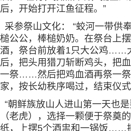
后，开始打开江鱼征程。”
采参祭山文化： “蛟河一带供
槌公公，棒槌奶奶。在祭台上摆
酒，祭台前放着1只大公鸡……
后，把头用猎刀斩断鸡头，把血
一祭……然后把鸡血酒再祭一祭
家，按长幼秩序喝过，结束仪式
“朝鲜族放山人进山第一天也
（老虎），选择一颗便于祭奠的
纸，上摆5个酒盅和一锅饭……