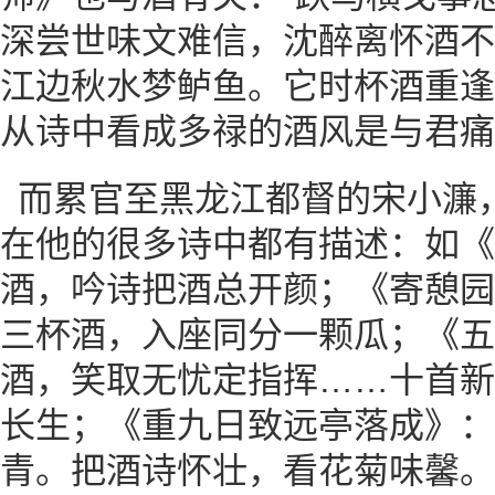
深尝世味文难信，沈醉离怀酒不
江边秋水梦鲈鱼。它时杯酒重逢
从诗中看成多禄的酒风是与君痛
而累官至黑龙江都督的宋小濂
在他的很多诗中都有描述：如《
酒，吟诗把酒总开颜；《寄憩园
三杯酒，入座同分一颗瓜；《五
酒，笑取无忧定指挥……十首新
长生；《重九日致远亭落成》：
青。把酒诗怀壮，看花菊味馨。