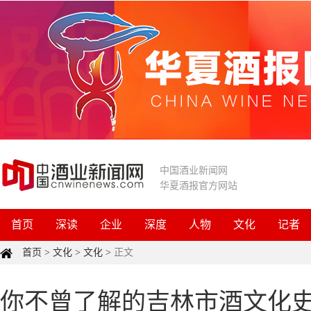
中国酒业新闻网
华夏酒报官方网站
首页
深读
企业
深度
人物
文化
记者
首页
>
文化
>
文化
>
正文
你不曾了解的吉林市酒文化