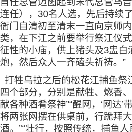
首任总管迈图起到末代总管乌音
连任），30名人选，先后持续了
衙门自清初至清末一直向京师内
类，在下江之前要举行祭江仪式
征性的小庙，供上猪头及3盅白
炮，然后众人一齐磕头祈祷。”
打牲乌拉之后的松花江捕鱼祭
四个部分，分别是献牲、燃香、
献各种酒肴祭神”“醒网，‘网达
将两张网摆在供桌前，行跪拜大
酒。”“壮行，按照传统，捕鱼