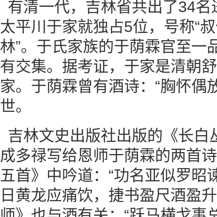
有清一代，吉林省共出了34名
太平川于家就独占5位，号称“
林”。于氏家族的于荫霖官至一品
有交集。据考证，于家是清朝舒
家。于荫霖曾有酒诗：“胸怀偶
世。
吉林文史出版社出版的《长白
成多禄写给恩师于荫霖的两首诗
五首》中吟道：“功名亚似罗昭
日黄龙应痛饮，捷书盈尺酒盈升
师》也与酒有关：“跃马横戈事