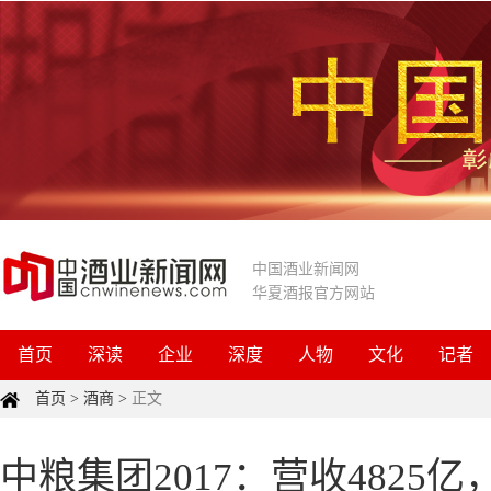
中国酒业新闻网
华夏酒报官方网站
首页
深读
企业
深度
人物
文化
记者
首页
>
酒商
>
正文
中粮集团2017：营收4825亿