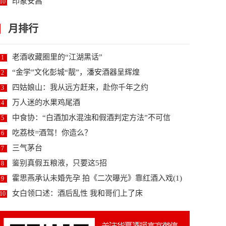
印象安昌
10
月排行
老酒收藏圈里的“江湖黑话”
1
“金学”文化彭城“靓”，潘安酒器呈辉煌
2
四姑娘山：我从远方赶来，赴你千年之约
3
万人迷的水果鸡尾酒
4
中食协：“白酒加水混浊和假酒判定方法”不可信
5
吃荔枝=酒驾！你造么？
6
三气茅台
7
鉴别真假五粮液，只要这5招
8
霍思燕承认未婚先孕 拍《二次曝光》靠红酒入戏(1)
9
女白领口述：酒后乱性 我和哥们上了床
10