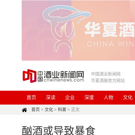
中国酒业新闻网
华夏酒报官方网站
首页
深读
企业
深度
人物
文化
首页
>
文化
>
科普
>
正文
酗酒或导致暴食