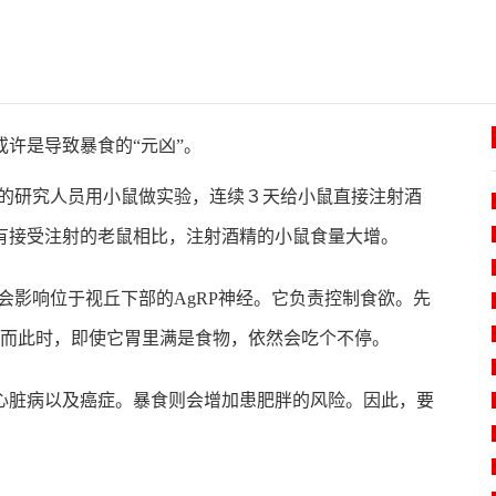
许是导致暴食的“元凶”。
所的研究人员用小鼠做实验，连续３天给小鼠直接注射酒
有接受注射的老鼠相比，注射酒精的小鼠食量大增。
会影响位于视丘下部的AgRP神经。它负责控制食欲。先
，而此时，即使它胃里满是食物，依然会吃个不停。
心脏病以及癌症。暴食则会增加患肥胖的风险。因此，要