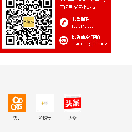
快手
企鹅号
头条