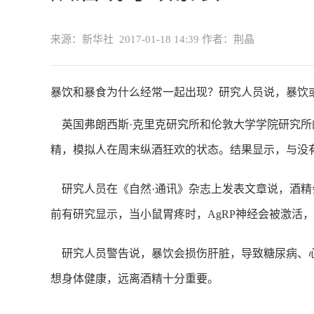
来源：新华社
2017-01-18 14:39
作者：荆晶
暴饮和暴食为什么经常一起出现？研究人员说，暴饮或
英国弗朗西斯·克里克研究所和伦敦大学学院研究
精，模拟人在周末纵酒狂欢的状态。结果显示，与没
研究人员在《自然·通讯》杂志上发表文章说，酒精
前有研究显示，当小鼠胃疼时，AgRP神经会被激活
研究人员警告说，暴饮会损伤肝脏，导致糖尿病、
想身体健康，远离酒精十分重要。