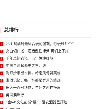
总排行
23个喝酒时最适合玩的游戏，你玩过几个？
1
女白领口述：酒后乱性 我和哥们上了床
2
千年风情钧瓷，百年辉煌红船
3
中国白酒起源史之东北说
4
陶师妙手塑木棉，岭南风骨赞英雄
5
湘酒记忆，每一杯都是岁月的痕迹
6
乐天一首冠华夏，生死之恋在符离
7
勇哥澳洲行
8
“金学”文化彭城“靓”，潘安酒器呈辉煌
9