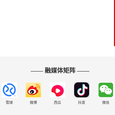
—— 融媒体矩阵 ——
雪球
微博
西瓜
抖音
微信