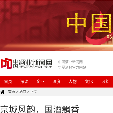
中国酒业新闻网
华夏酒报官方网站
首页
深读
企业
深度
人物
文化
记者
首页
>
酒商
>
正文
京城风韵，国酒飘香