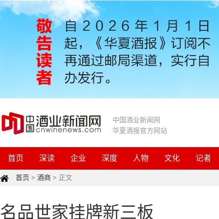
中国酒业新闻网
华夏酒报官方网站
首页
深读
企业
深度
人物
文化
记者
首页
>
酒商
>
正文
名品世家挂牌新三板