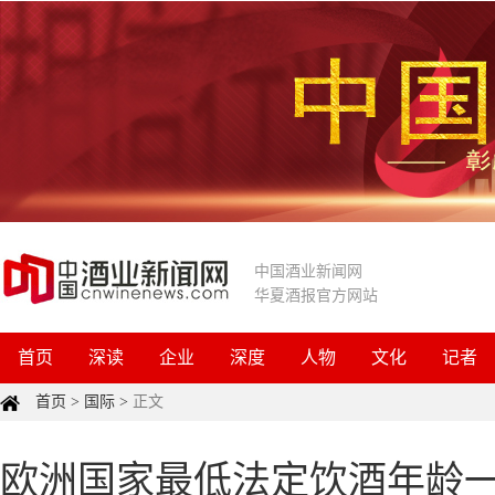
中国酒业新闻网
华夏酒报官方网站
首页
深读
企业
深度
人物
文化
记者
首页
>
国际
>
正文
欧洲国家最低法定饮酒年龄