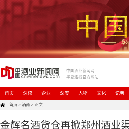
中国酒业新闻网
华夏酒报官方网站
首页
深读
企业
深度
人物
文化
记者
首页
>
酒商
>
正文
金辉名酒货仓再掀郑州酒业