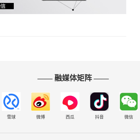
—— 融媒体矩阵 ——
雪球
微博
西瓜
抖音
微信