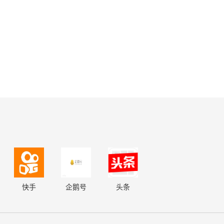
快手
企鹅号
头条