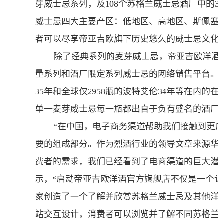
芽威士忌系列，及108个苏格兰威士忌酒厂中的
威士忌四大主要产区：低地区、高地区、斯佩
者可以尽享帝亚吉欧旗下历史悠久的威士忌文
除了经典系列的麦芽威士忌，帝亚吉欧洋酒官
量系列和酒厂限定系列威士忌的网络销售平台。
35年和全球仅2958瓶的波特艾伦34年等在内
单一麦芽威士忌每一瓶都出自于负有盛名的酒
“在中国，电子商务渠道帮助我们接触到更广
要的组成部分。作为烈酒行业的领导
文章来源
费者的需求，我们已经看到了电商渠道的巨大潜力。”
示，“启动帝亚吉欧洋酒官方旗舰店不仅是一个
家创造了一个了解并欣赏苏格兰威士忌及其他
站交互设计，消费者可以浏览并了解不同苏格