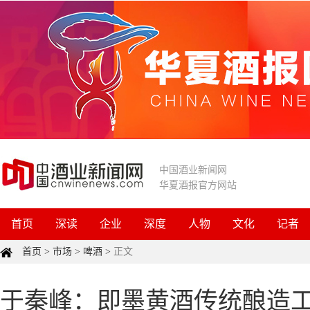
中国酒业新闻网
华夏酒报官方网站
首页
深读
企业
深度
人物
文化
记者
首页
>
市场
>
啤酒
>
正文
于秦峰：即墨黄酒传统酿造