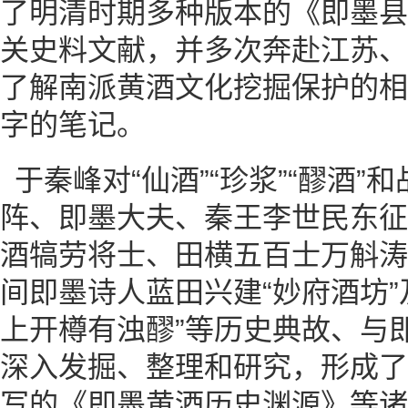
了明清时期多种版本的《即墨县
关史料文献，并多次奔赴江苏、
了解南派黄酒文化挖掘保护的相
字的笔记。
于秦峰对“仙酒”“珍浆”“醪酒
阵、即墨大夫、秦王李世民东征
酒犒劳将士、田横五百士万斛涛
间即墨诗人蓝田兴建“妙府酒坊”及
上开樽有浊醪”等历史典故、与
深入发掘、整理和研究，形成了
写的《即墨黄酒历史渊源》等诸