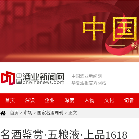
中国酒业新闻网
华夏酒报官方网站
首页
深读
企业
深度
人物
文化
记者
首页
>
市场
>
国家名酒周刊
>
正文
名酒鉴赏·五粮液·上品1618