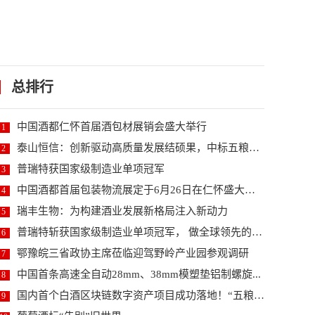
总排行
中国酒都仁怀首届酒包材展销会盛大举行
1
泰山恒信：创新驱动高质量发展结硕果，中标五粮液酒库...
2
普瑞特获国家级制造业单项冠军
3
中国酒都首届包装物流展定于6月26日在仁怀盛大启幕
4
瑞丰生物：为构建酒业发展新格局注入新动力
5
普瑞特斩获国家级制造业单项冠军， 做全球领先的高端...
6
鄂豫皖三省政协主席莅临迎驾野岭产业园参观调研
7
中国首条高速全自动28mm、38mm模塑垫铝制螺旋...
8
国内首个白酒区块链数字资产项目成功落地！“五粮液数...
9