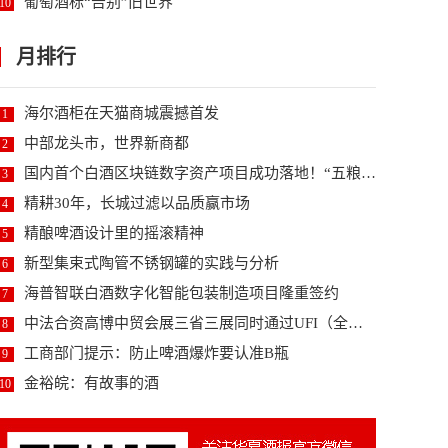
葡萄酒标“告别”旧世界
10
月排行
海尔酒柜在天猫商城震撼首发
1
中部龙头市，世界新商都
2
国内首个白酒区块链数字资产项目成功落地！“五粮液数...
3
精耕30年，长城过滤以品质赢市场
4
精酿啤酒设计里的摇滚精神
5
新型集束式陶管不锈钢罐的实践与分析
6
海普智联白酒数字化智能包装制造项目隆重签约
7
中法合资高博中贸会展三省三展同时通过UFI（全球展...
8
工商部门提示：防止啤酒爆炸要认准B瓶
9
金裕皖：有故事的酒
10