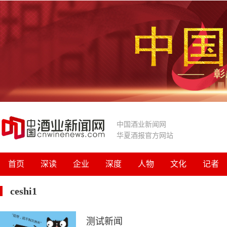
中国酒业新闻网
华夏酒报官方网站
首页
深读
企业
深度
人物
文化
记者
ceshi1
测试新闻