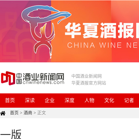
中国酒业新闻网
华夏酒报官方网站
首页
深读
企业
深度
人物
文化
记者
首页
>
酒商
>
正文
一版