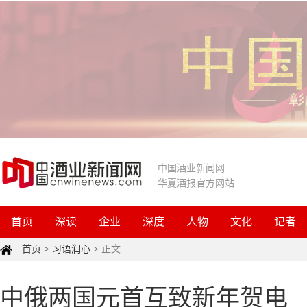
中国酒业新闻网
华夏酒报官方网站
首页
深读
企业
深度
人物
文化
记者
首页
>
习语润心
>
正文
中俄两国元首互致新年贺电