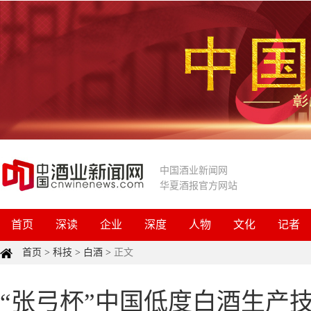
中国酒业新闻网
华夏酒报官方网站
首页
深读
企业
深度
人物
文化
记者
首页
>
科技
>
白酒
>
正文
“张弓杯”中国低度白酒生产